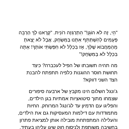
"
הֵי
,
זֶה לֹא הוֹגֵן
!"
הִתְרַגְּזָה רוֹנִית
. "
קָרָאנוּ לְךָ הַרְבֵּה
פְּעָמִים לְהִשְׁתַּתֵּף אִתָּנוּ בַּמִּשְׂחָק
,
אֲבָל לֹא יָצָאתָ
מֵהַמַּחֲבוֹא שֶׁלְּךָ
,
אָז בִּכְלָל לֹא חִפַּשְׂתִּי אוֹתְךָ
!
אַתָּה
בִּכְלָל לֹא בַּמִּשְׂחָק
!”
מה תהיה תשובתו של הפיל לעכברה
?
כיצד
תחושת חוסר ההוגנות כלפיה תתפתח להבנת
הצד השני דווקא
?
ג
’
ונגל השלום הינו מקבץ של ארבעה סיפורים
שצמחו מתוך סיטואציות אמתיות בגן הילדים
,
והפליגו עם הדמיון עד לג
’
ונגל המרוחק
.
החיות
מתמודדות עם דילמות המעסיקות גם את הילדים
,
והעלילה המתפתחת מובילה אותן למציאת פתרון
בחשיבה משותפת ולניסוח חוק שיגן עליהן בעתיד
.