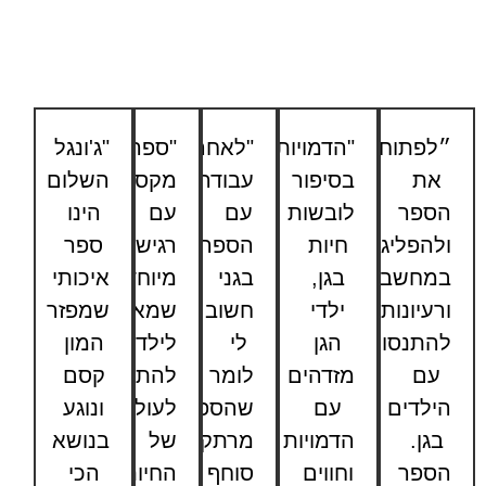
״לפתוח
"הדמויות
"לאחר
"ספר
"ג'ונגל
את
בסיפור
עבודה
מקסים,
השלום
הספר
לובשות
עם
עם
הינו
ולהפליג
חיות
הספר
רגישות
ספר
במחשבות
בגן,
בגני
מיוחדת
איכותי
ורעיונות
ילדי
חשוב
שמאפשר
שמפזר
להתנסות
הגן
לי
לילדים
המון
עם
מזדהים
לומר
להתחבר
קסם
הילדים
עם
שהספר
לעולמם
ונוגע
בגן.
הדמויות
מרתק,
של
בנושא
הספר
וחווים
סוחף
החיות
הכי