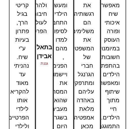
מאפשר
את
ומעשיר.
ולהרגיש
קריטי
שיח
רגשותיהם,
הילדים
חיבור
בגיל
איכותי
הם
התחברו
לעולמם
הרך,
ופורה
משלימים
לסיפורים,
הפרטי"
פתרון
העוסק
את
למדו
בעיות
בתאל
במיומנויות
המשפטים
מהם
ע"י
אבידן
חשובות
של
,
שיח.
גננת
בהתפתחות
חברי
הפנימו
נהניתי
הילדים
הגו'נגל
ויישמו
עד
ומאפשר
ומתרפקים
את
מאוד
שיתוף
עליהם
המסר
להקריא
מתוך
באהדה
שהוא
אותו
חיי
מלאת
מעביר
לילדי
הילדים.
אמפטיה,
בשגרת
הפרטיים
התמוגגתי
מכאן
היום
ולילדי