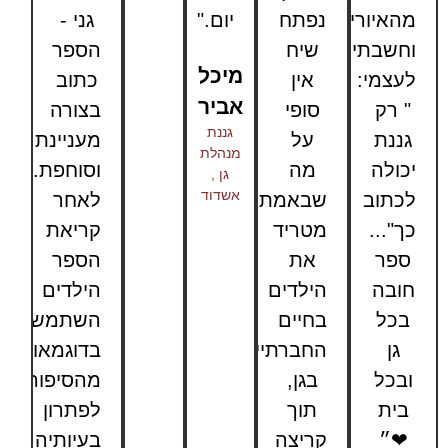
מהאיורים
נפתח
יום."
גני -
וחשבתי
שיח
הספר
מיכל
לעצמי:
אין
כתוב
אביר
" רק
סופי
בצורה
גננת
גננת
על
מעניינת
מנהלת
יכולה
מה
וסוחפת.
גן ,
אשדוד
לכתוב
שבאמת
לאחר
כך"...
מטריד
קריאת
ספר
את
הספר
חובה
הילדים
הילדים
בכל
בחיים
השתמשו
גן
החברתיים
בדוגמאות
ובכל
בגן,
מהסיפור
בית
תוך
לפתרון
❤״
קריצה
בעיותיהם,